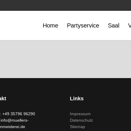
Home
Partyservice
Saal
V
akt
Links
n: +49 35796 96290
Impressum
 info@muellers-
Datenschutz
nmeisterei.de
Sitemap