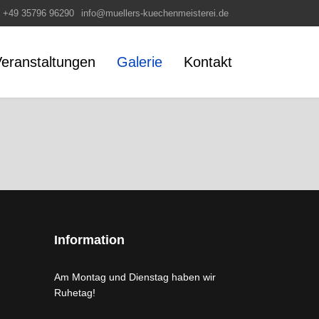
+49 35796 96290
info@muellers-kuechenmeisterei.de
eranstaltungen
Galerie
Kontakt
Information
Am Montag und Dienstag haben wir
Ruhetag!